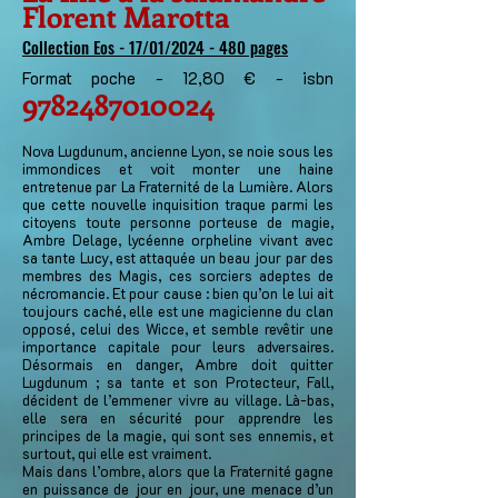
Florent Marotta
Collection Eos
- 17/01/2024 - 480 pages
Format poche - 12,8
0 € - isbn
9782487010024
Nova Lugdunum, ancienne Lyon, se noie sous les
immondices et voit monter une haine
entretenue par La Fraternité de la Lumière. Alors
que cette nouvelle inquisition traque parmi les
citoyens toute personne porteuse de magie,
Ambre Delage, lycéenne orpheline vivant avec
sa tante Lucy, est attaquée un beau jour par des
membres des Magis, ces sorciers adeptes de
nécromancie. Et pour cause : bien qu’on le lui ait
toujours caché, elle est une magicienne du clan
opposé, celui des Wicce, et semble revêtir une
importance capitale pour leurs adversaires.
Désormais en danger, Ambre doit quitter
Lugdunum ; sa tante et son Protecteur, Fall,
décident de l’emmener vivre au village. Là-bas,
elle sera en sécurité pour apprendre les
principes de la magie, qui sont ses ennemis, et
surtout, qui elle est vraiment.
Mais dans l’ombre, alors que la Fraternité gagne
en puissance de jour en jour, une menace d’un