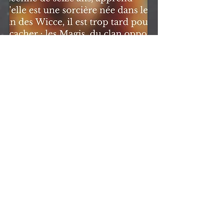
Nous suivre
Nous contacter
© 2023 par Vaadasch éditions. Créé
avec
Wix.com
Conditions générales de vente
Mentions légales
Politique de Confidentialité